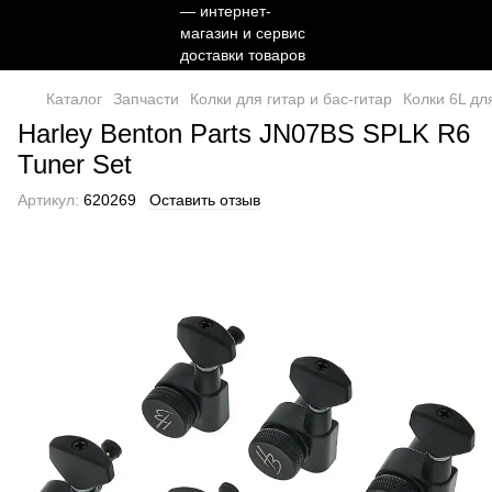
Каталог
Запчасти
Колки для гитар и бас-гитар
Колки 6L дл
Harley Benton Parts JN07BS SPLK R6
Tuner Set
Артикул:
620269
Оставить отзыв