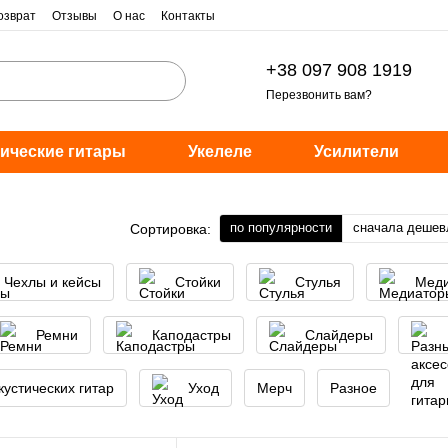
озврат
Отзывы
О нас
Контакты
+38 097 908 1919
Перезвонить вам?
ические гитары
Укелеле
Усилители
по популярности
сначала дешев
Сортировка:
Чехлы и кейсы
Стойки
Стулья
Мед
Ремни
Каподастры
Слайдеры
кустических гитар
Уход
Мерч
Разное