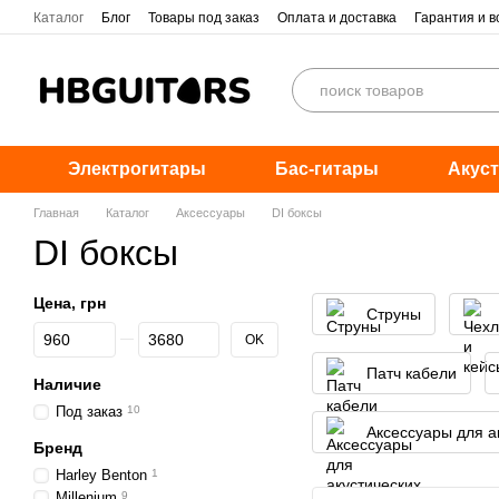
Перейти к основному контенту
Каталог
Блог
Товары под заказ
Оплата и доставка
Гарантия и в
Электрогитары
Бас-гитары
Акуст
Главная
Каталог
Аксессуары
DI боксы
DI боксы
Цена, грн
Струны
От Цена, грн
До Цена, грн
OK
Патч кабели
Наличие
Под заказ
10
Аксессуары для а
Бренд
Harley Benton
1
Millenium
9