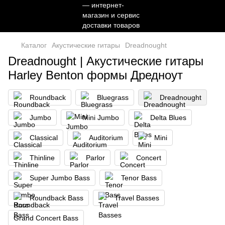
Каталог
Акустические гитары
Dreadnought
Dreadnought | Акустические гитары
Harley Benton формы Дредноут
Roundback
Bluegrass
Dreadnought
Jumbo
Mini Jumbo
Delta Blues
Classical
Auditorium
Mini
Thinline
Parlor
Concert
Super Jumbo Bass
Tenor Bass
Roundback Bass
Travel Basses
Grand Concert Bass