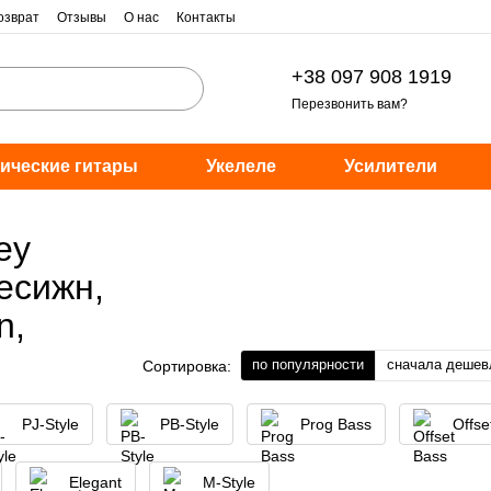
озврат
Отзывы
О нас
Контакты
+38 097 908 1919
Перезвонить вам?
ические гитары
Укелеле
Усилители
ey
есижн,
n,
по популярности
сначала дешев
Сортировка:
PJ-Style
PB-Style
Prog Bass
Offse
Elegant
M-Style