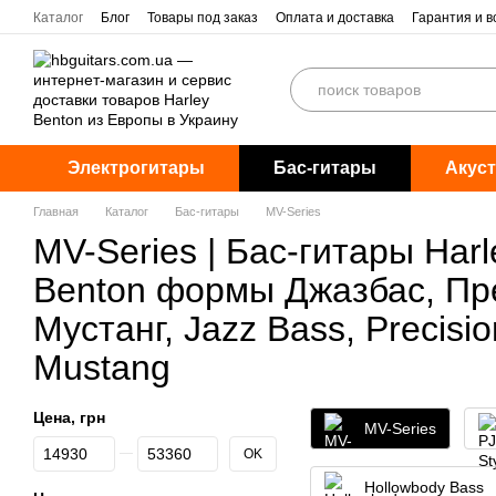
Перейти к основному контенту
Каталог
Блог
Товары под заказ
Оплата и доставка
Гарантия и в
Электрогитары
Бас-гитары
Акуст
Главная
Каталог
Бас-гитары
MV-Series
MV-Series | Бас-гитары Harl
Benton формы Джазбас, Пр
Мустанг, Jazz Bass, Precisio
Mustang
Цена, грн
MV-Series
От Цена, грн
До Цена, грн
OK
Hollowbody Bass