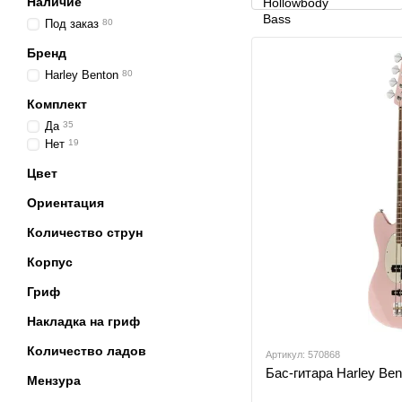
Наличие
Под заказ
80
Бренд
Harley Benton
80
Комплект
Да
35
Нет
19
Цвет
Ориентация
Количество струн
Корпус
Гриф
Накладка на гриф
Количество ладов
Артикул: 570868
Бас-гитара Harley Be
Мензура