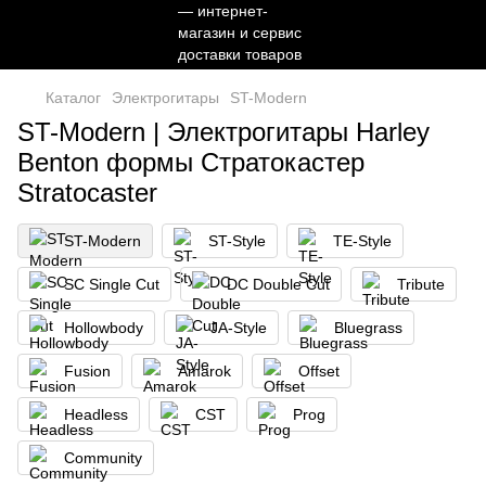
Каталог
Электрогитары
ST-Modern
ST-Modern | Электрогитары Harley
Benton формы Стратокастер
Stratocaster
ST-Modern
ST-Style
TE-Style
SC Single Cut
DC Double Cut
Tribute
Hollowbody
JA-Style
Bluegrass
Fusion
Amarok
Offset
Headless
CST
Prog
Community