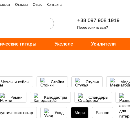
озврат
Отзывы
О нас
Контакты
+38 097 908 1919
Перезвонить вам?
ические гитары
Укелеле
Усилители
Чехлы и кейсы
Стойки
Стулья
Мед
Ремни
Каподастры
Слайдеры
кустических гитар
Уход
Мерч
Разное