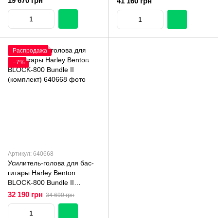
19 670 грн
41 160 грн
Распродажа
−7%
Артикул: 640668
Усилитель-голова для бас-
гитары Harley Benton
BLOCK-800 Bundle II
(комплект)
32 190 грн
34 690 грн