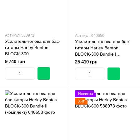
Артикул: 588972
Артикул: 640656
Усилитель-голова для бас-
Усилитель-голова для бас-
гитары Harley Benton
гитары Harley Benton
BLOCK-300
BLOCK-300 Bundle I
(комплект)
9 740 грн
25 410 грн
Новинка
Хит