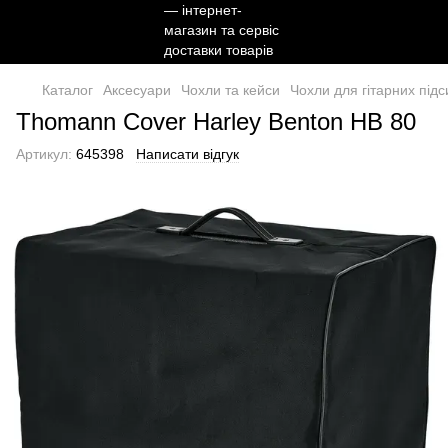
Каталог
Аксесуари
Чохли та кейси
Чохли для гітарних під
Thomann Cover Harley Benton HB 80
Артикул:
645398
Написати відгук