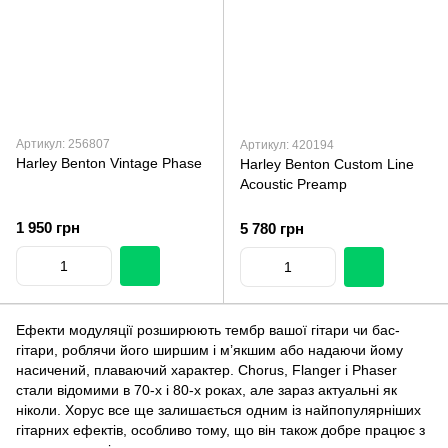
Артикул: 256807
Артикул: 420194
Harley Benton Vintage Phase
Harley Benton Custom Line
Acoustic Preamp
1 950 грн
5 780 грн
Ефекти модуляції розширюють тембр вашої гітари чи бас-
гітари, роблячи його ширшим і м’якшим або надаючи йому
насичений, плаваючий характер. Chorus, Flanger і Phaser
стали відомими в 70-х і 80-х роках, але зараз актуальні як
ніколи. Хорус все ще залишається одним із найпопулярніших
гітарних ефектів, особливо тому, що він також добре працює з