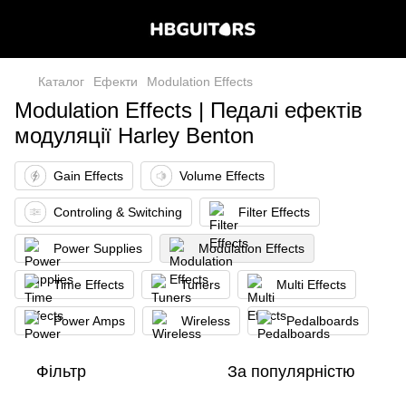
Каталог
Ефекти
Modulation Effects
Modulation Effects | Педалі ефектів
модуляції Harley Benton
Gain Effects
Volume Effects
Controling & Switching
Filter Effects
Power Supplies
Modulation Effects
Time Effects
Tuners
Multi Effects
Power Amps
Wireless
Pedalboards
Фільтр
За популярністю