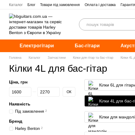
Перейти до основного контенту
Каталог
Блог
Товари під замовлення
Оплата і доставка
Гаранті
Електрогітари
Бас-гітари
Акуст
Головна
Каталог
Запчастини
Кілки для гітар та бас-гітар
Кілки 4L 
Кілки 4L для бас-гітар
Ціна, грн
Кілки 6L для гітар
Від Ціна, грн
До Ціна, грн
ОК
Кілки 4L для бас-г
Наявність
Під замовлення
2
Кілки для мандолі
Бренд
Harley Benton
2