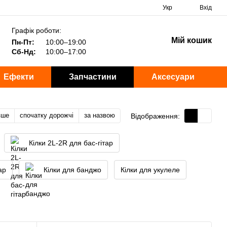
Укр
Вхід
Графік роботи:
Мій кошик
Пн-Пт:
10:00–19:00
Сб-Нд:
10:00–17:00
Ефекти
Запчастини
Аксесуари
вше
спочатку дорожчі
за назвою
Відображення:
Кілки 2L-2R для бас-гітар
ар
Кілки для банджо
Кілки для укулеле