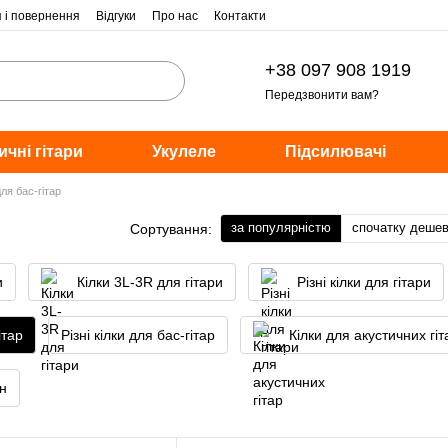
я і повернення
Відгуки
Про нас
Контакти
+38 097 908 1919
Передзвонити вам?
ичні гітари
Укулеле
Підсилювачі
для бас-гітар
за популярністю
спочатку деше
Сортування:
и
Кілки 3L-3R для гітари
Різні кілки для гітари
ітар
Різні кілки для бас-гітар
Кілки для акустичних гіт
н