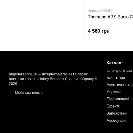
Артикул: 383359
Thomann ABS Banjo C
4 560 грн
Каталог
Електрогітари
hbguitars.com.ua — інтернет-магазин та сервіс
Бас-гітари
доставки товарів Harley Benton з Європи в Україну ©
2026
Акустичні гіта
Укулеле
Мобільна версія
Підсилювачі
Ефекти
Запчастини
Аксесуари