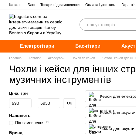
Перейти до основного контенту
Каталог
Блог
Товари під замовлення
Оплата і доставка
Гаранті
Електрогітари
Бас-гітари
Акуст
Головна
Каталог
Аксесуари
Чохли та кейси
Чохли і кейси для ін
Чохли і кейси для інших ст
музичних інструментів
Ціна, грн
Кейси для електро
Від Ціна, грн
До Ціна, грн
ОК
Кейси для акустич
Наявність
Під замовлення
15
Чохли для акустич
Бренд