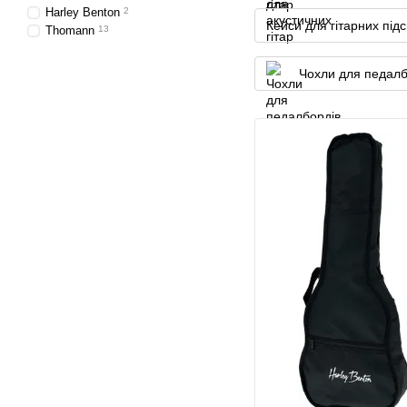
Harley Benton
2
Кейси для гітарних під
Thomann
13
Чохли для педалб