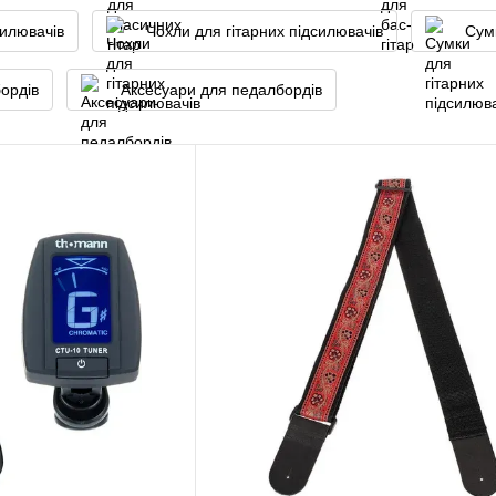
силювачів
Чохли для гітарних підсилювачів
Сумк
ордів
Аксесуари для педалбордів