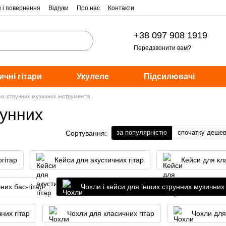
я і повернення
Відгуки
Про нас
Контакти
+38 097 908 1919
Передзвонити вам?
ичні гітари
Укулеле
Підсилювачі
ших струнних музичних інструментів
рунних
за популярністю
спочатку деше
Сортування:
гітар
Кейси для акустичних гітар
Кейси для кл
них бас-гітар
Чохли і кейси для інших струнних музичних 
них гітар
Чохли для класичних гітар
Чохли для