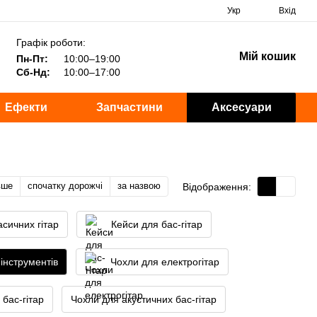
Укр
Вхід
Графік роботи:
Мій кошик
Пн-Пт:
10:00–19:00
Сб-Нд:
10:00–17:00
Ефекти
Запчастини
Аксесуари
вше
спочатку дорожчі
за назвою
Відображення:
асичних гітар
Кейси для бас-гітар
інструментів
Чохли для електрогітар
 бас-гітар
Чохли для акустичних бас-гітар