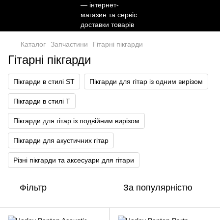
Каталог
Запчастини
Гітарні пікгарди
Гітарні пікгарди
Пікгарди в стилі ST
Пікгарди для гітар із одним вирізом
Пікгарди в стилі T
Пікгарди для гітар із подвійним вирізом
Пікгарди для акустичних гітар
Різні пікгарди та аксесуари для гітари
Фільтр
За популярністю