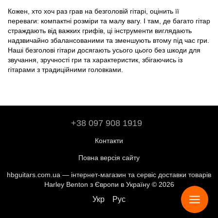
Кожен, хто хоч раз грав на безголовій гітарі, оцінить її
переваги: ​​компактні розміри та малу вагу. І там, де багато гітар
страждають від важких грифів, ці інструменти виглядають
надзвичайно збалансованими та зменшують втому під час гри.
Наші безголові гітари досягають усього цього без шкоди для
звучання, зручності гри та характеристик, збігаючись із
гітарами з традиційними головками.
+38 097 908 1919
Контакти
Повна версія сайту
hbguitars.com.ua — інтернет-магазин та сервіс доставки товарів
Harley Benton з Європи в Україну © 2026
Укр
Рус