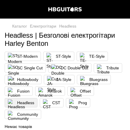
Каталог
Електрогітари
Headless
Headless | Безголові електрогітари
Harley Benton
ST-Modern
ST-Style
TE-Style
SC Single Cut
DC Double Cut
Tribute
Hollowbody
JA-Style
Bluegrass
Fusion
Amarok
Offset
Headless
CST
Prog
Community
Немає товарів