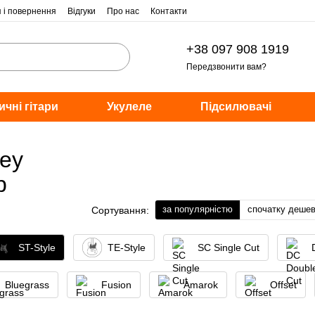
я і повернення
Відгуки
Про нас
Контакти
+38 097 908 1919
Передзвонити вам?
ичні гітари
Укулеле
Підсилювачі
ley
р
за популярністю
спочатку деше
Сортування:
ST-Style
TE-Style
SC Single Cut
Bluegrass
Fusion
Amarok
Offset