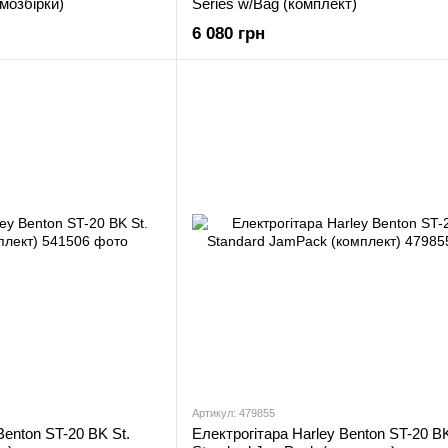
амозбірки)
Series w/Bag (комплект)
6 080 грн
Артикул: 479855
Benton ST-20 BK St.
Електрогітара Harley Benton ST-20 B