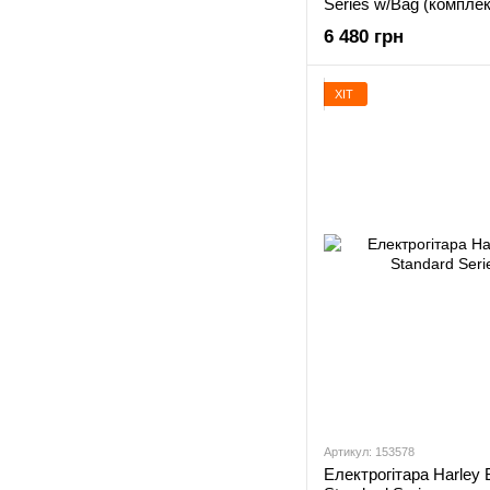
Series w/Bag (комплек
6 480 грн
ХІТ
Артикул: 153578
Електрогітара Harley 