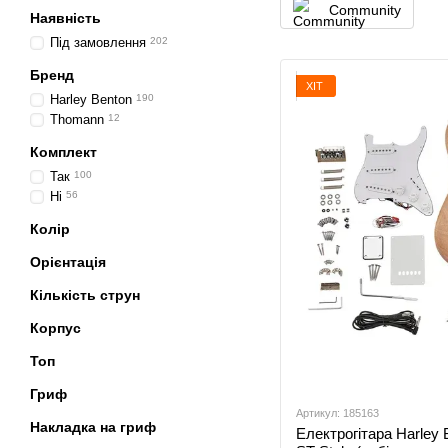
Community
Наявність
Під замовлення
202
Бренд
ХІТ
Harley Benton
190
Thomann
12
Комплект
Так
100
Ні
56
Колір
Орієнтація
Кількість струн
Корпус
Топ
Гриф
Артикул: 185163
Накладка на гриф
Електрогітара Harley B