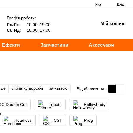
Укр
Вхід
Графік роботи:
Мій кошик
Пн-Пт:
10:00–19:00
Сб-Нд:
10:00–17:00
Ефекти
Запчастини
Аксесуари
вше
спочатку дорожчі
за назвою
Відображення:
DC Double Cut
Tribute
Hollowbody
Headless
CST
Prog