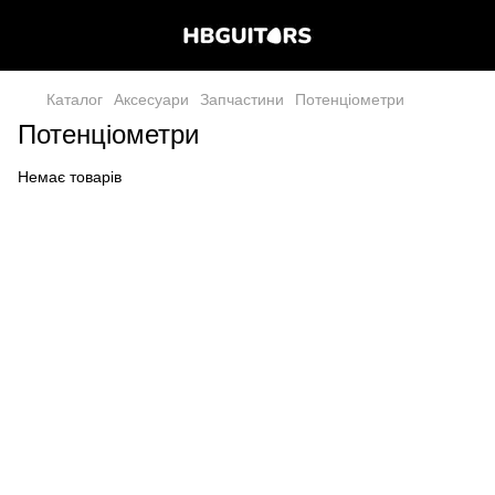
Каталог
Аксесуари
Запчастини
Потенціометри
Потенціометри
Немає товарів