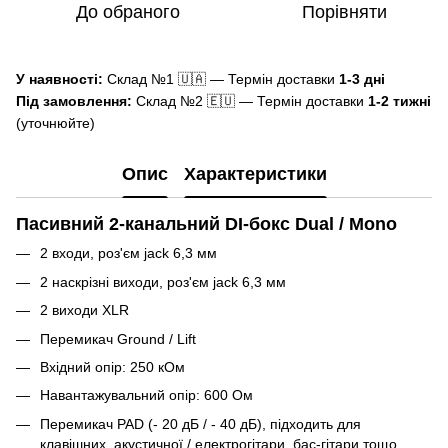
До обраного
Порівняти
У наявності:
Склад №1 🇺🇦 — Термін доставки
1-3 дні
Під замовлення:
Склад №2 🇪🇺 — Термін доставки
1-2 тижні
(уточнюйте)
Опис
Характеристики
Пасивний 2-канальний DI-бокс Dual / Mono
2 входи, роз'єм jack 6,3 мм
2 наскрізні виходи, роз'єм jack 6,3 мм
2 виходи XLR
Перемикач Ground / Lift
Вхідний опір: 250 кОм
Навантажувальний опір: 600 Ом
Перемикач PAD (- 20 дБ / - 40 дБ), підходить для
клавішних, акустичної / електрогітари, бас-гітари тощо