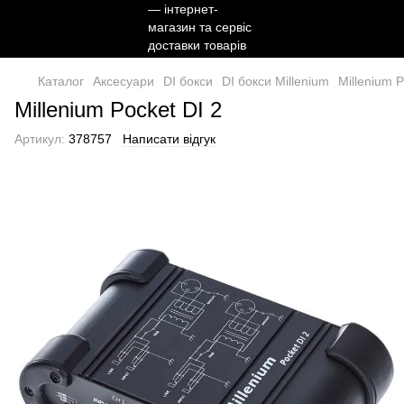
Каталог
Аксесуари
DI бокси
DI бокси Millenium
Millenium P
Millenium Pocket DI 2
Артикул:
378757
Написати відгук