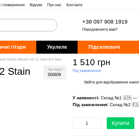
я і повернення
Відгуки
Про нас
Контакти
+38 097 908 1919
Передзвонити вам?
ичні гітари
Укулеле
Підсилювачі
еле Harley Benton UK-12 Stain Ash Blue
1 510 грн
2 Stain
Артикул
Під замовлення
500609
Увійти
для відображення накоп
%
У наявності:
Склад №1 🇺🇦 — 
Під замовлення:
Склад №2 🇪
Купити