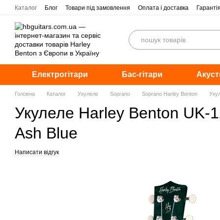
Перейти до основного контенту
Каталог
Блог
Товари під замовлення
Оплата і доставка
Гаранті
Електрогітари
Бас-гітари
Акуст
Головна
Каталог
Укулеле
Soprano
Soprano Harley Benton
Укул
Укулеле Harley Benton UK-1
Ash Blue
Написати відгук