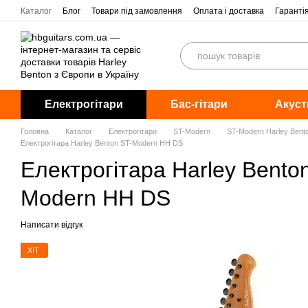
Перейти до основного контенту
Каталог
Блог
Товари під замовлення
Оплата і доставка
Гаранті
Електрогітари
Бас-гітари
Акуст
Головна
Каталог
Електрогітари
ST-Modern
ST-Modern Harley Bent
Електрогітара Harley Benton ST-Modern HH DS
Електрогітара Harley Bento
Modern HH DS
Написати відгук
ХІТ