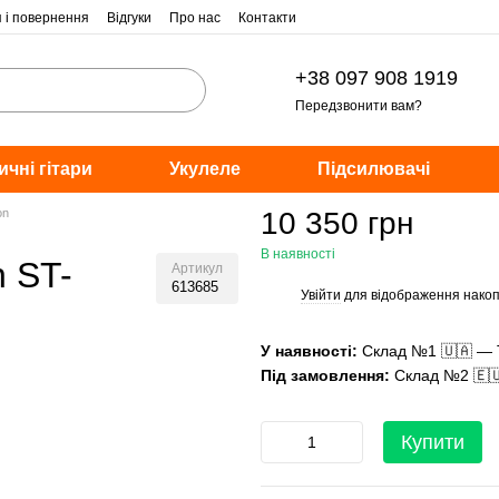
я і повернення
Відгуки
Про нас
Контакти
+38 097 908 1919
Передзвонити вам?
ичні гітари
Укулеле
Підсилювачі
on
10 350 грн
В наявності
n ST-
Артикул
613685
Увійти
для відображення накоп
%
У наявності:
Склад №1 🇺🇦 — 
Під замовлення:
Склад №2 🇪
Купити