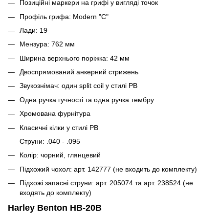
Позиційні маркери на грифі у вигляді точок
Профіль грифа: Modern "C"
Лади: 19
Мензура: 762 мм
Ширина верхнього поріжка: 42 мм
Двоспрямований анкерний стрижень
Звукознімач: один split coil у стилі PB
Одна ручка гучності та одна ручка тембру
Хромована фурнітура
Класичні кілки у стилі PB
Струни: .040 - .095
Колір: чорний, глянцевий
Підхожий чохол: арт.
142777
(не входить до комплекту)
Підхожі запасні струни: арт.
205074
та арт.
238524
(не
входять до комплекту)
Harley Benton HB-20B