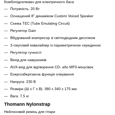
Комбопідсилювач для електричного баса
Потужність: 20 Вт
Оснащений 8" динаміком Custom Voiced Speaker
Схема TEC (Tube Emulating Circuit)
Регулятор Gain
Вбудований компресор зі світлодіодним дисплеєм
3-смуговий еквалайзер із параметричною серединою
Регулятор гучності
Вихід для навушників
AUX-вхід для відтворення CD- або MP3-мінусівок
Енергозберігаюча функція очікування
Напруга: 230 В
Розміри (Ш x Г x В): 380 x 340 x 175 мм
Вага: 7,5 кг
Thomann Nylonstrap
Нейлоновий ремінь для гітари