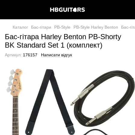
Каталог
Бас-гітари
PB-Style
PB-Style Harley Benton
Бас-гі
Бас-гітара Harley Benton PB-Shorty
BK Standard Set 1 (комплект)
Артикул:
176157
Написати відгук