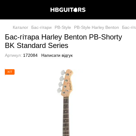
Каталог
Бас-гітари
PB-Style
PB-Style Harley Benton
Бас-гі
Бас-гітара Harley Benton PB-Shorty
BK Standard Series
Артикул:
172084
Написати відгук
ХІТ