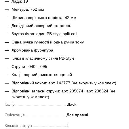
Лади: 19
Мензура: 762 мм
Ширина верхнього поріжка: 42 мм
Двохдіючий анкерний стержень
Звукознімач: один PB-style split coil
Одна ручка гучності й одна ручка тону
Хромована фурнітура
Кілки в класичному стилі PB-Style
Струни: .040 - .095
Колір: чорний, високоглянцевий
Відповідний чохол: арт.
142777
(не входить у комплект)
Відповідні запасні струни: арт.
205074
і арт.
238524
(не
входять у комплект)
Колір
Black
Орієнтація
Для правші
Кількість струн
4