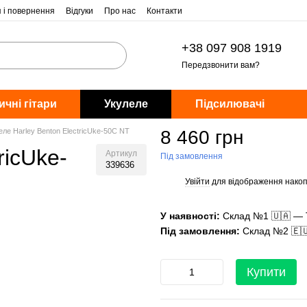
я і повернення
Відгуки
Про нас
Контакти
+38 097 908 1919
Передзвонити вам?
ичні гітари
Укулеле
Підсилювачі
еле Harley Benton ElectricUke-50C NT
8 460 грн
ricUke-
Артикул
Під замовлення
339636
Увійти
для відображення накоп
%
У наявності:
Склад №1 🇺🇦 — 
Під замовлення:
Склад №2 🇪
Купити