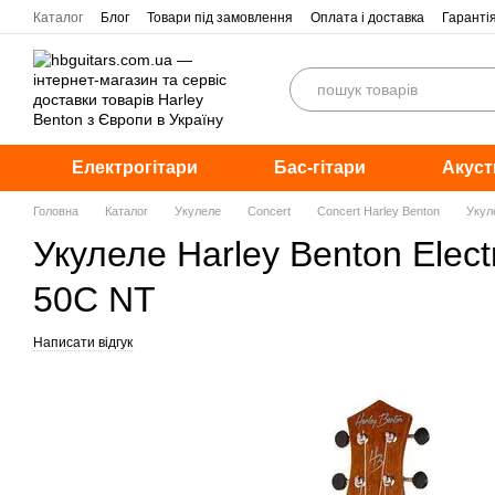
Перейти до основного контенту
Каталог
Блог
Товари під замовлення
Оплата і доставка
Гаранті
Електрогітари
Бас-гітари
Акуст
Головна
Каталог
Укулеле
Concert
Concert Harley Benton
Укул
Укулеле Harley Benton Elect
50C NT
Написати відгук