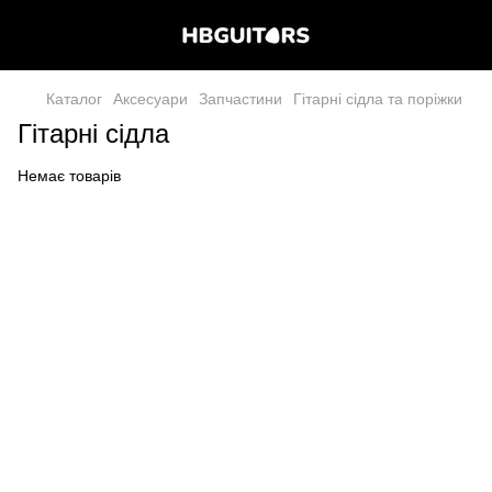
Каталог
Аксесуари
Запчастини
Гітарні сідла та поріжки
Гітарні сідла
Немає товарів