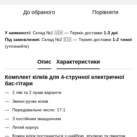
До обраного
Порівняти
У наявності:
Склад №1 🇺🇦 — Термін доставки
1-3 дні
Під замовлення:
Склад №2 🇪🇺 — Термін доставки
1-2 тижні
(уточнюйте)
Опис
Характеристики
Комплект кілків для 4-струнної електричної
бас-гітари
2 ліві та 2 праві варіанти
Змінні ручки кілків
Передавальне число: 17:1
З постійним змащенням
Литий корпус
Кожен кілок постачається з шайбою, втулкою та гвинтом