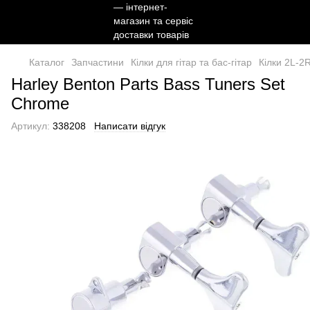
Каталог
Запчастини
Кілки для гітар та бас-гітар
Кілки 2L-2R
Harley Benton Parts Bass Tuners Set
Chrome
Артикул:
338208
Написати відгук