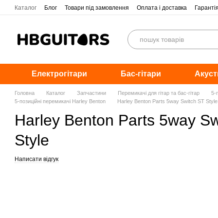
Перейти до основного контенту
Каталог
Блог
Товари під замовлення
Оплата і доставка
Гаранті
Електрогітари
Бас-гітари
Акуст
Головна
Каталог
Запчастини
Перемикачі для гітар та бас-гітар
5-
5-позиційні перемикачі Harley Benton
Harley Benton Parts 5way Switch ST Style
Harley Benton Parts 5way Sw
Style
Написати відгук