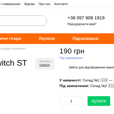
я і повернення
Відгуки
Про нас
Контакти
+38 097 908 1919
Передзвонити вам?
ичні гітари
Укулеле
Підсилювачі
позиційні перемикачі
190 грн
Під замовлення
itch ST
Артикул
165815
Увійти
для відображення накоп
%
У наявності:
Склад №1 🇺🇦 — 
Під замовлення:
Склад №2 🇪
Купити